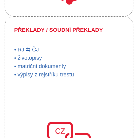
PŘEKLADY / SOUDNÍ PŘEKLADY
• RJ ⇆ ČJ
• životopisy
• matriční dokumenty
• výpisy z rejstříku trestů